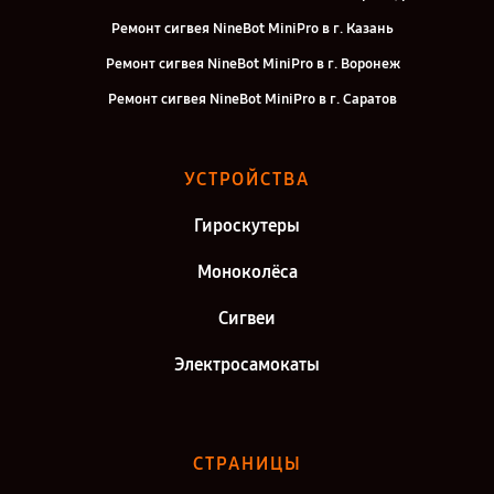
Ремонт сигвея NineBot MiniPro в г. Казань
Ремонт сигвея NineBot MiniPro в г. Воронеж
Ремонт сигвея NineBot MiniPro в г. Саратов
Ремонт сигвея NineBot MiniPro в г. Самара
Ремонт сигвея NineBot MiniPro в г. Киров
УСТРОЙСТВА
Ремонт сигвея NineBot MiniPro в г. Москва
Гироскутеры
Ремонт сигвея NineBot MiniPro в г. Санкт-Петербург
Моноколёса
Сигвеи
Электросамокаты
СТРАНИЦЫ