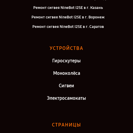
Ремонт сигвея NineBot I2SE в г. Казань
Ремонт сигвея NineBot I2SE в г. Воронеж
Ремонт сигвея NineBot I2SE в г. Саратов
Ремонт сигвея NineBot I2SE в г. Самара
Ремонт сигвея NineBot I2SE в г. Киров
УСТРОЙСТВА
Ремонт сигвея NineBot I2SE в г. Москва
Гироскутеры
Ремонт сигвея NineBot I2SE в г. Санкт-Петербург
Моноколёса
Сигвеи
Электросамокаты
СТРАНИЦЫ